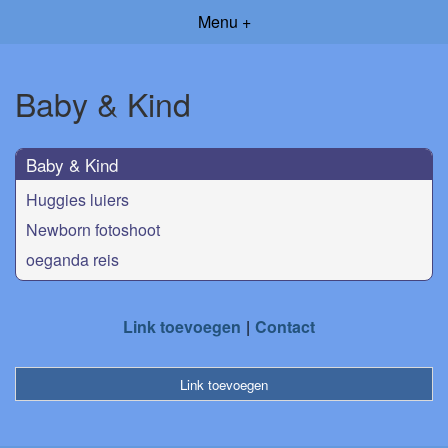
Menu +
Baby & Kind
Baby & Kind
Huggies luiers
Newborn fotoshoot
oeganda reis
Link toevoegen
Contact
Link toevoegen